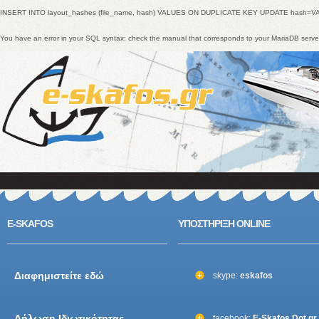
INSERT INTO layout_hashes (file_name, hash) VALUES ON DUPLICATE KEY UPDATE hash=V
You have an error in your SQL syntax; check the manual that corresponds to your MariaDB ser
E-SKAFOS
ΥΠΟΣΤΗΡΙΞΗ ONLINE
Διαφημιστείτε εδώ
skype:
eskafos
Δήλωση Ιδιωτικότητας
facebook:
E-Skafos Dot gr