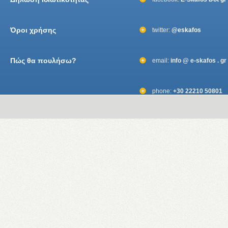
Όροι χρήσης
twitter:
@eskafos
Πώς θα πουλήσω?
email:
info @ e-skafos . gr
phone:
+30 22210 50801