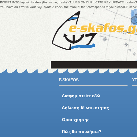
INSERT INTO layout_hashes (file_name, hash) VALUES ON DUPLICATE KEY UPDATE hash=V
You have an error in your SQL syntax; check the manual that corresponds to your MariaDB ser
E-SKAFOS
ΥΠ
Διαφημιστείτε εδώ
Δήλωση Ιδιωτικότητας
Όροι χρήσης
Πώς θα πουλήσω?