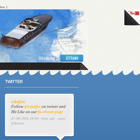
line 1
Σύνδεση
|
TWITTER
eskafos
:
Follow
@eskafos
on twitter and
Hit Like on our
facebook page
07-08-2026 10:09 - from web - many
followers