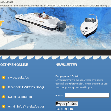
ALUES(hash)
ver version for the right syntax to use near 'ON DUPLICATE KEY UPDATE hash=VALUES(hash)' at 
ΟΣΤΗΡΙΞΗ ONLINE
NEWSLETTER
Ενημερωτικό δελτίo
skype:
eskafos
Εγγραφείτε για να ενημερώνεστε ανα τακτα
χρονικά διαστήματα μέσω email σχετικά με νεα
facebook:
E-Skafos Dot gr
που αφορούν την ιστοσελίδα μας
E-mail:
twitter:
@eskafos
email:
info @ e-skafos . gr
FACEBOOK