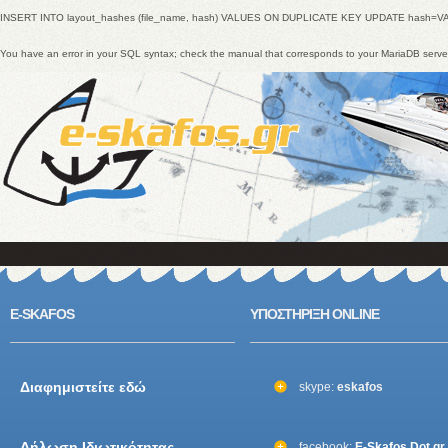
INSERT INTO layout_hashes (file_name, hash) VALUES ON DUPLICATE KEY UPDATE hash=V
You have an error in your SQL syntax; check the manual that corresponds to your MariaDB ser
E-SKAFOS
ΥΠΟΣΤΗΡΙΞΗ ONLINE
Διαφημιστείτε εδώ
skype:
eskafos
Δήλωση Ιδιωτικότητας
facebook:
E-Skafos Dot gr