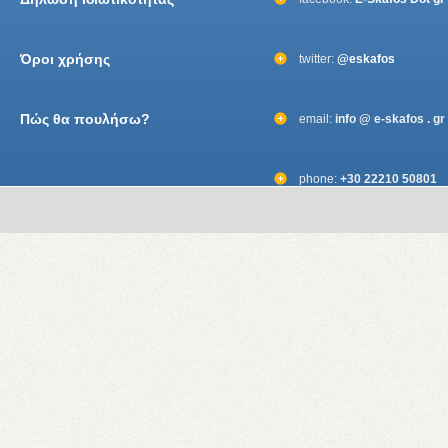
Όροι χρήσης
twitter:
@eskafos
Πώς θα πουλήσω?
email:
info @ e-skafos . gr
phone:
+30 22210 50801