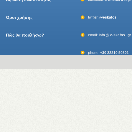
Όροι χρήσης
twitter:
@eskafos
Πώς θα πουλήσω?
email:
info @ e-skafos . gr
phone:
+30 22210 50801