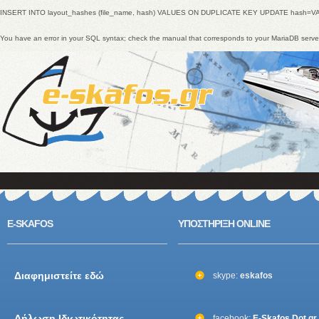
INSERT INTO layout_hashes (file_name, hash) VALUES ON DUPLICATE KEY UPDATE hash=V
You have an error in your SQL syntax; check the manual that corresponds to your MariaDB ser
E-SKAFOS
ΥΠΟΣΤΗΡΙΞΗ ONLINE
Διαφημιστείτε εδώ
skype:
eskafos
Δήλωση Ιδιωτικότητας
facebook:
E-Skafos Dot gr