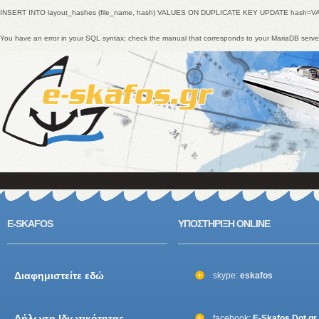
INSERT INTO layout_hashes (file_name, hash) VALUES ON DUPLICATE KEY UPDATE hash=V
You have an error in your SQL syntax; check the manual that corresponds to your MariaDB ser
E-SKAFOS
ΥΠΟΣΤΗΡΙΞΗ ONLINE
Διαφημιστείτε εδώ
skype:
eskafos
Δήλωση Ιδιωτικότητας
facebook:
E-Skafos Dot gr