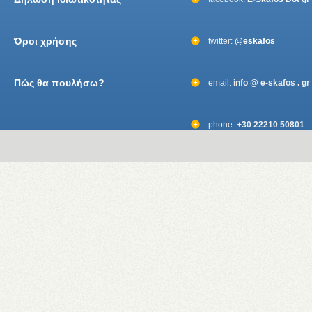
Όροι χρήσης
twitter:
@eskafos
Πώς θα πουλήσω?
email:
info @ e-skafos . gr
phone:
+30 22210 50801