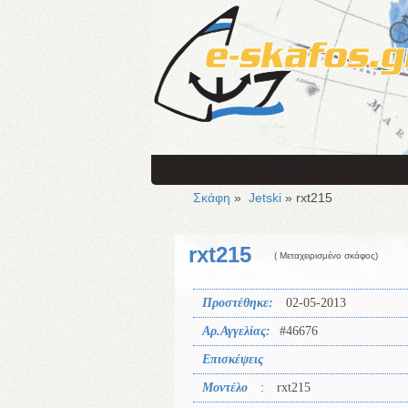
Σκάφη
»
Jetski
» rxt215
rxt215
( Μεταχειρισμένο σκάφος)
Προστέθηκε:
02-05-2013
Αρ.Αγγελίας:
#46676
Επισκέψεις
Μοντέλο
:
rxt215