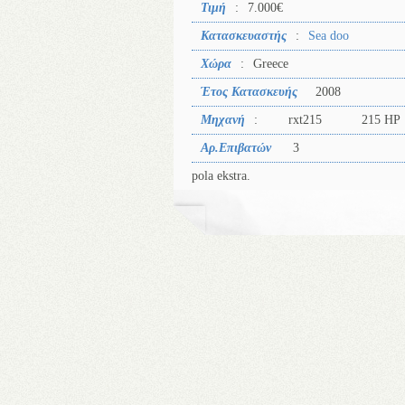
Τιμή
:
7.000€
Κατασκευαστής
:
Sea doo
Χώρα
:
Greece
Έτος Κατασκευής
2008
Μηχανή
:
rxt215
215 HP
Αρ.Επιβατών
3
pola ekstra.