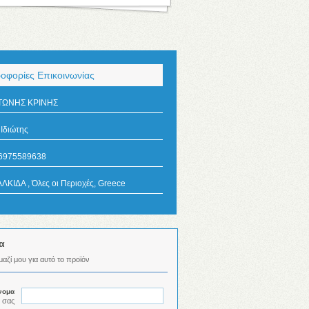
οφορίες Επικοινωνίας
ΤΩΝΗΣ ΚΡΙΝΗΣ
Ιδιώτης
6975589638
ΛΚΙΔΑ , Όλες οι Περιοχές, Greece
α
αζί μου για αυτό το προϊόν
νομα
 σας