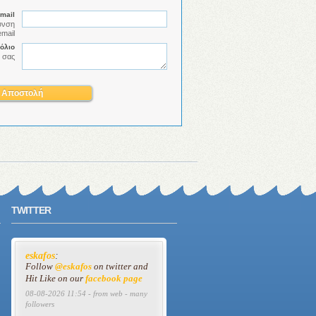
mail
υνση
email
όλιο
 σας
TWITTER
eskafos
:
Follow
@eskafos
on twitter and
Hit Like on our
facebook page
08-08-2026 11:54 - from web - many
followers