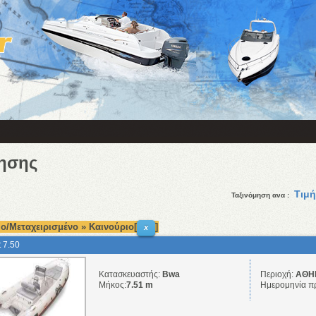
ησης
Τιμή
Ταξινόμηση ανα :
ο/Μεταχειρισμένο » Καινούριο[
]
x
t 7.50
Κατασκευαστής:
Bwa
Περιοχή:
ΑΘΗΝ
Μήκος:
7.51 m
Ημερομηνία π