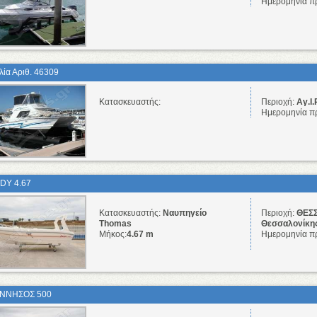
Ημερομηνία π
λία Αριθ. 46309
Κατασκευαστής:
Περιοχή:
Αγ.Ι.
Ημερομηνία π
DY 4.67
Κατασκευαστής:
Ναυπηγείο
Περιοχή:
ΘΕΣΣ
Thomas
Θεσσαλονίκη
Μήκος:
4.67 m
Ημερομηνία π
ΝΝΗΣΟΣ 500