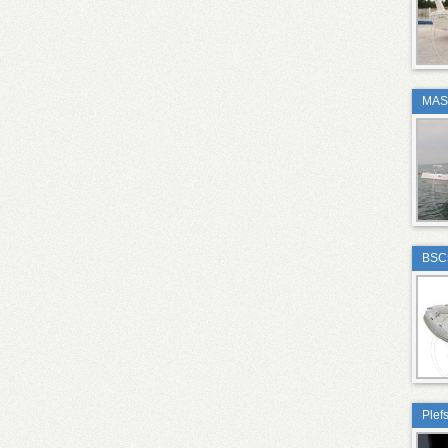
MAS
BSC
Plef