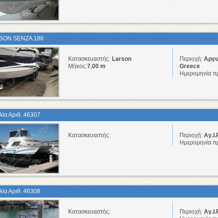
SON SENZA 186
Κατασκευαστής:
Larson
Περιοχή:
Αργυ
Μήκος:
7.00 m
Greece
Ημερομηνία π
λία Αριθ. 46307
Κατασκευαστής:
Περιοχή:
Αγ.Ι.
Ημερομηνία π
λία Αριθ. 46308
Κατασκευαστής:
Περιοχή:
Αγ.Ι.