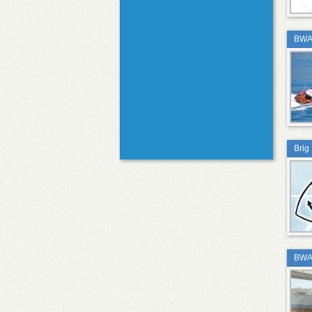
BWA 
Brig
BWA