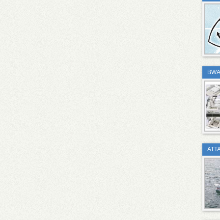
BWA
ATT