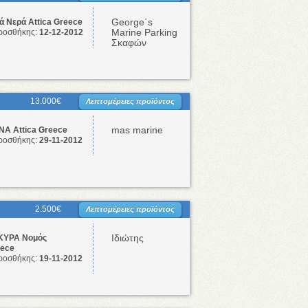
George΄s
 Νερά Attica Greece
Marine Parking
ροσθήκης:
12-12-2012
Σκαφών
13.000€
Λεπτομέρειες προϊόντος
mas marine
Α Attica Greece
ροσθήκης:
29-11-2012
2.500€
Λεπτομέρειες προϊόντος
Ιδιώτης
ΥΡΑ Νομός
eece
ροσθήκης:
19-11-2012