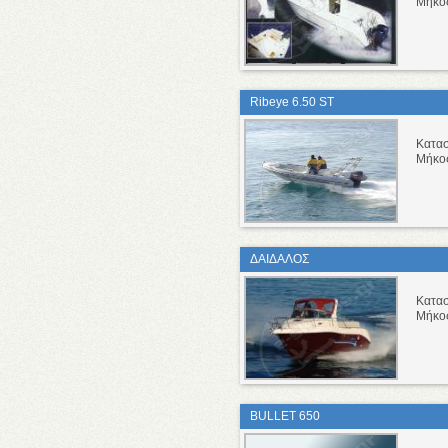
Μήκο
Ribeye 6.50 ST
Κατα
Μήκο
ΔΑΙΔΑΛΟΣ
Κατα
Μήκο
BULLET 650