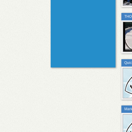
THO
Quick
Marin