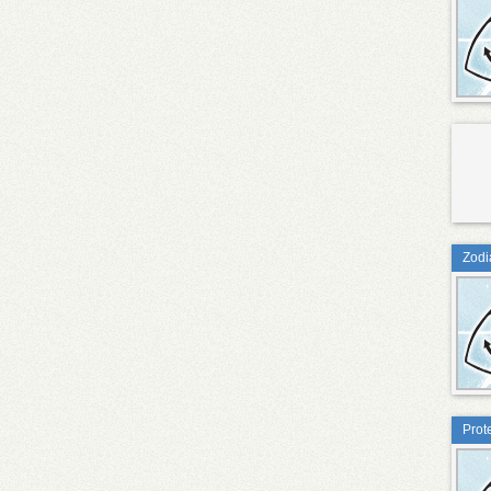
Zodia
Prot