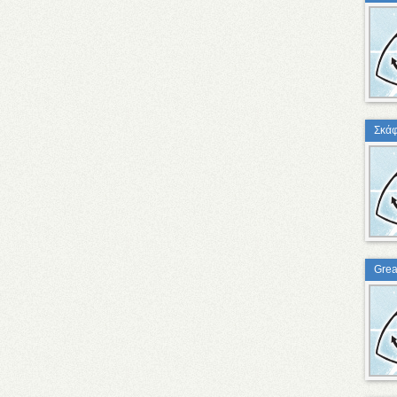
Σκάφ
Grea