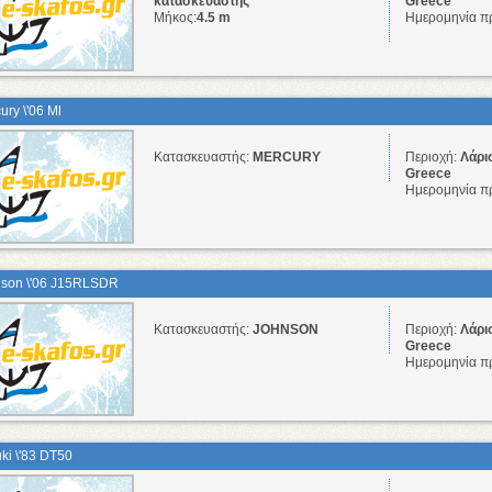
κατασκευαστής
Greece
Μήκος:
4.5 m
Ημερομηνία π
ury \'06 Ml
Κατασκευαστής:
MERCURY
Περιοχή:
Λάρι
Greece
Ημερομηνία π
son \'06 J15RLSDR
Κατασκευαστής:
JOHNSON
Περιοχή:
Λάρι
Greece
Ημερομηνία π
ki \'83 DT50