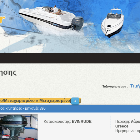
ησης
Τιμή
Ταξινόμηση ανα :
ο/Μεταχειρισμένο » Μεταχειρισμένο[
]
x
ος κινητήρες - μηχανές \'90
Κατασκευαστής:
EVINRUDE
Περιοχή:
Λάρι
Greece
Ημερομηνία π