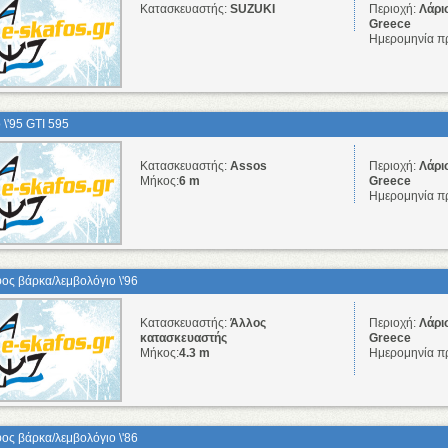
Κατασκευαστής:
SUZUKI
Περιοχή:
Λάρι
Greece
Ημερομηνία π
 \'95 GTI 595
Κατασκευαστής:
Assos
Περιοχή:
Λάρι
Μήκος:
6 m
Greece
Ημερομηνία π
ος βάρκα/λεμβολόγιο \'96
Κατασκευαστής:
Άλλος
Περιοχή:
Λάρι
κατασκευαστής
Greece
Μήκος:
4.3 m
Ημερομηνία π
ος βάρκα/λεμβολόγιo \'86