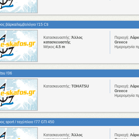
ος βάρκα/λεμβολόγιο \'15 Cti
Κατασκευαστής:
Άλλος
Περιοχή:
Λάρι
κατασκευαστής
Greece
Μήκος:
4.5 m
Ημερομηνία π
tsu \'06
Κατασκευαστής:
TOHATSU
Περιοχή:
Λάρι
Greece
Ημερομηνία π
ος sport / ταχύπλοο \'77 GTI 450
Κατασκευαστής:
Άλλος
Περιοχή:
Λάρι