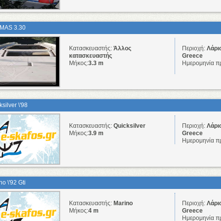
MAS 3.30
Κατασκευαστής:
Άλλος
Περιοχή:
Λάρι
κατασκευαστής
Greece
Μήκος:
3.3 m
Ημερομηνία π
silver \'98
Κατασκευαστής:
Quicksilver
Περιοχή:
Λάρι
Μήκος:
3.9 m
Greece
Ημερομηνία π
o \'92 Gti
Κατασκευαστής:
Marino
Περιοχή:
Λάρι
Μήκος:
4 m
Greece
Ημερομηνία π