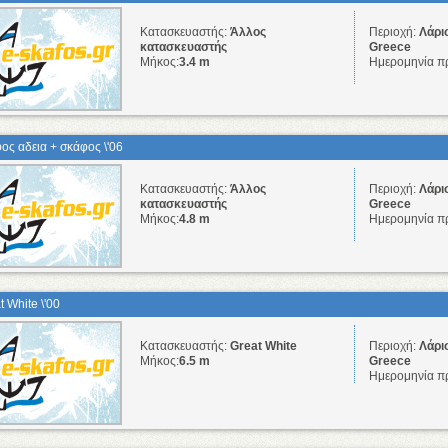
Κατασκευαστής:
Άλλος
Περιοχή:
Λάρι
κατασκευαστής
Greece
Μήκος:
3.4 m
Ημερομηνία π
ος αδεια + σκάφος \'06
Κατασκευαστής:
Άλλος
Περιοχή:
Λάρι
κατασκευαστής
Greece
Μήκος:
4.8 m
Ημερομηνία π
t White \'00
Κατασκευαστής:
Great White
Περιοχή:
Λάρι
Μήκος:
6.5 m
Greece
Ημερομηνία π