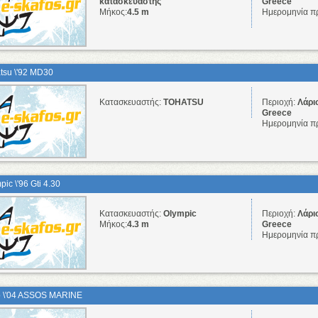
κατασκευαστής
Greece
Μήκος:
4.5 m
Ημερομηνία π
tsu \'92 MD30
Κατασκευαστής:
TOHATSU
Περιοχή:
Λάρι
Greece
Ημερομηνία π
pic \'96 Gti 4.30
Κατασκευαστής:
Olympic
Περιοχή:
Λάρι
Μήκος:
4.3 m
Greece
Ημερομηνία π
 \'04 ASSOS MARINE