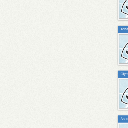
Toha
Olym
Asso