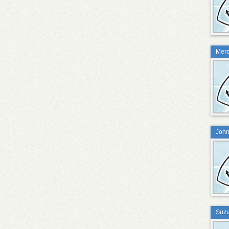
Merc
John
Suzu