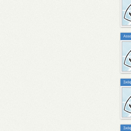
Asso
Σκάφ
Σκάφ