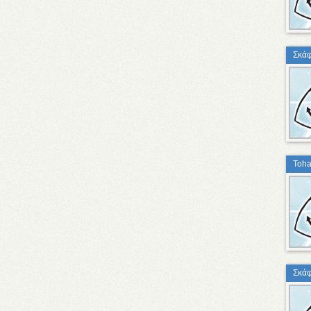
Σκάφ
Toha
Σκάφ