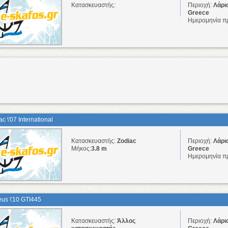
Κατασκευαστής:
Περιοχή:
Λάρι
Greece
Ημερομηνία π
c \'07 International
Κατασκευαστής:
Zodiac
Περιοχή:
Λάρι
Μήκος:
3.8 m
Greece
Ημερομηνία π
eus \'10 GTI445
Κατασκευαστής:
Άλλος
Περιοχή:
Λάρι