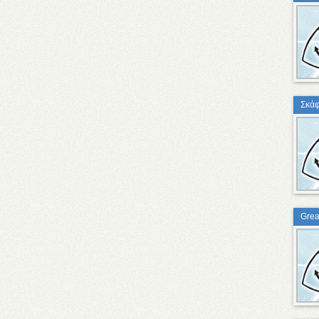
Σκάφ
Grea