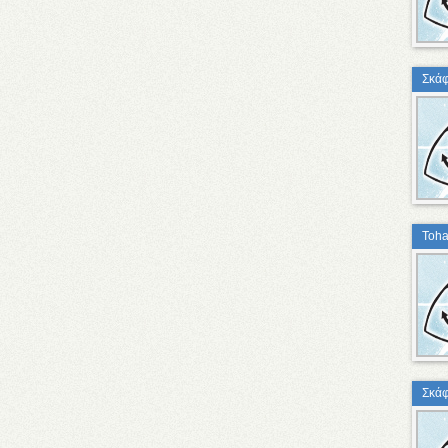
Σκάφ
Toha
Σκάφ