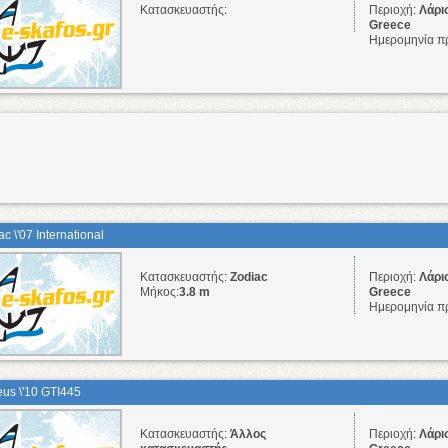
Κατασκευαστής:
Περιοχή:
Λάρι
Greece
Ημερομηνία π
c \'07 International
Κατασκευαστής:
Zodiac
Περιοχή:
Λάρι
Μήκος:
3.8 m
Greece
Ημερομηνία π
eus \'10 GTI445
Κατασκευαστής:
Άλλος
Περιοχή:
Λάρι