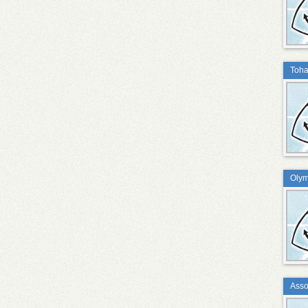
Toha
Olym
Asso