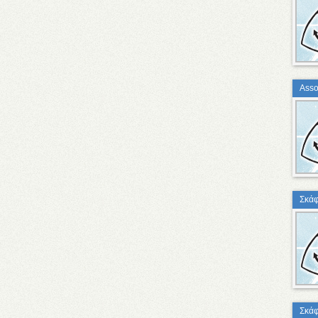
Asso
Σκάφ
Σκάφ