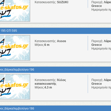
Κατασκευαστής:
SUZUKI
Περιοχή:
Λάρι
Greece
Ημερομηνία π
 \'95 GTI 595
Κατασκευαστής:
Assos
Περιοχή:
Λάρι
Μήκος:
6 m
Greece
Ημερομηνία π
ος βάρκα/λεμβολόγιο \'96
Κατασκευαστής:
Άλλος
Περιοχή:
Λάρι
κατασκευαστής
Greece
Μήκος:
4.3 m
Ημερομηνία π
ος βάρκα/λεμβολόγιo \'86