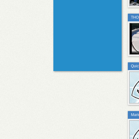
THO
Quick
Marin