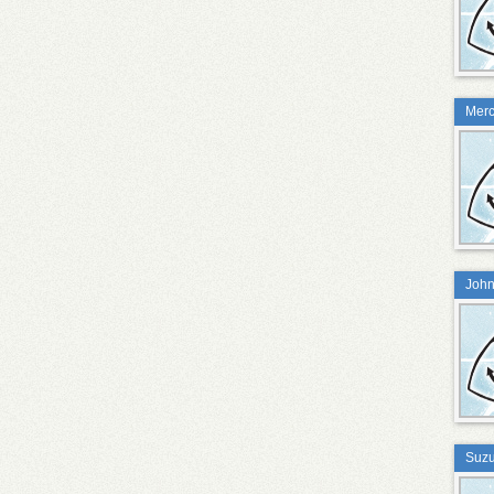
Merc
John
Suzu