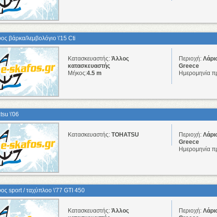
ος βάρκα/λεμβολόγιο \'15 Cti
Κατασκευαστής:
Άλλος
Περιοχή:
Λάρι
κατασκευαστής
Greece
Μήκος:
4.5 m
Ημερομηνία π
tsu \'06
Κατασκευαστής:
TOHATSU
Περιοχή:
Λάρι
Greece
Ημερομηνία π
ος sport / ταχύπλοο \'77 GTI 450
Κατασκευαστής:
Άλλος
Περιοχή:
Λάρι