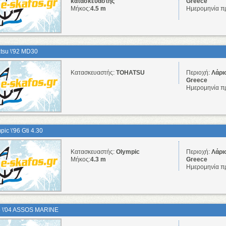
κατασκευαστής
Greece
Μήκος:
4.5 m
Ημερομηνία π
tsu \'92 MD30
Κατασκευαστής:
TOHATSU
Περιοχή:
Λάρι
Greece
Ημερομηνία π
pic \'96 Gti 4.30
Κατασκευαστής:
Olympic
Περιοχή:
Λάρι
Μήκος:
4.3 m
Greece
Ημερομηνία π
 \'04 ASSOS MARINE