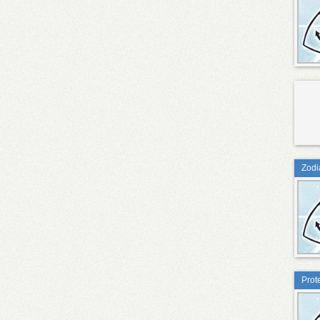
Zodia
Prot