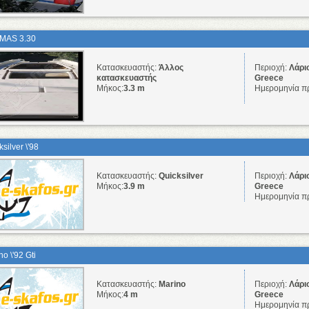
MAS 3.30
Κατασκευαστής:
Άλλος
Περιοχή:
Λάρι
κατασκευαστής
Greece
Μήκος:
3.3 m
Ημερομηνία π
silver \'98
Κατασκευαστής:
Quicksilver
Περιοχή:
Λάρι
Μήκος:
3.9 m
Greece
Ημερομηνία π
o \'92 Gti
Κατασκευαστής:
Marino
Περιοχή:
Λάρι
Μήκος:
4 m
Greece
Ημερομηνία π