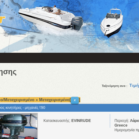
ησης
Τιμή
Ταξινόμηση ανα :
ο/Μεταχειρισμένο » Μεταχειρισμένο[
]
x
ος κινητήρες - μηχανές \'90
Κατασκευαστής:
EVINRUDE
Περιοχή:
Λάρι
Greece
Ημερομηνία π