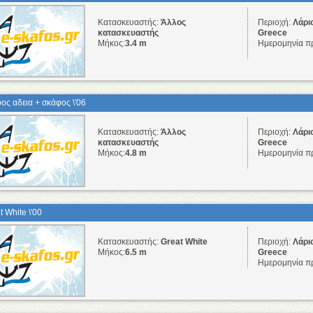
Κατασκευαστής:
Άλλος
Περιοχή:
Λάρι
κατασκευαστής
Greece
Μήκος:
3.4 m
Ημερομηνία π
ος αδεια + σκάφος \'06
Κατασκευαστής:
Άλλος
Περιοχή:
Λάρι
κατασκευαστής
Greece
Μήκος:
4.8 m
Ημερομηνία π
t White \'00
Κατασκευαστής:
Great White
Περιοχή:
Λάρι
Μήκος:
6.5 m
Greece
Ημερομηνία π