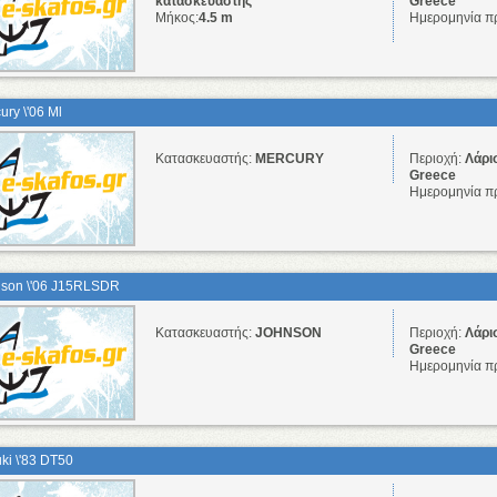
κατασκευαστής
Greece
Μήκος:
4.5 m
Ημερομηνία π
ury \'06 Ml
Κατασκευαστής:
MERCURY
Περιοχή:
Λάρι
Greece
Ημερομηνία π
son \'06 J15RLSDR
Κατασκευαστής:
JOHNSON
Περιοχή:
Λάρι
Greece
Ημερομηνία π
ki \'83 DT50