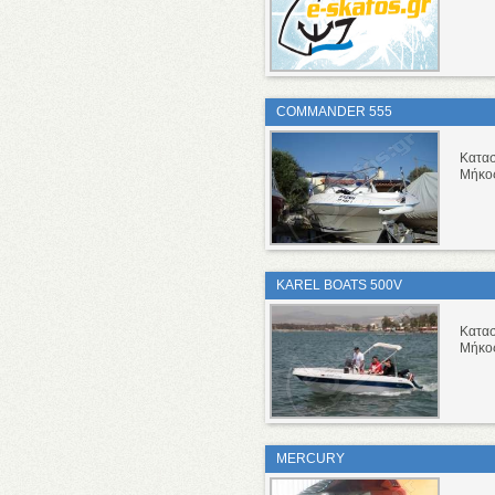
COMMANDER 555
Κατα
Μήκο
KAREL BOATS 500V
Κατα
Μήκο
MERCURY