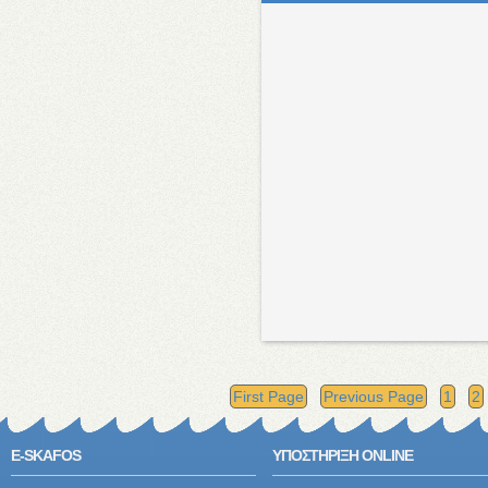
First Page
Previous Page
1
2
E-SKAFOS
ΥΠΟΣΤΗΡΙΞΗ ONLINE