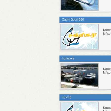
Cabin Sport 690
Κατα
Μήκο
honwave
Κατα
Μήκο
rio 480
Κατα