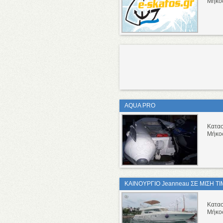
Μήκο
AQUA PRO
Κατα
Μήκο
ΚΑΙΝΟΥΡΓΙΟ Jeanneau ΣΕ ΜΙΣΗ Τ
Κατα
Μήκο