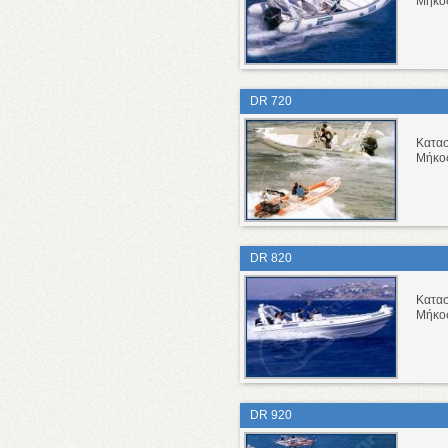
Μήκο
DR 720
Κατα
Μήκο
DR 820
Κατα
Μήκο
DR 920