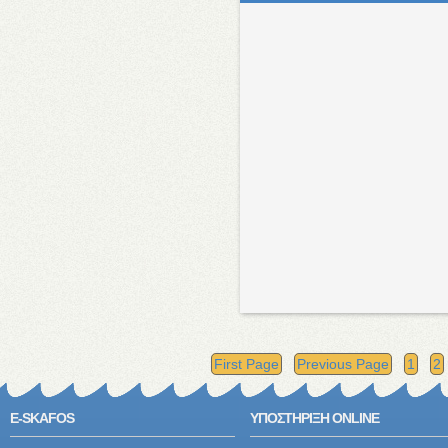
First Page
Previous Page
1
2
E-SKAFOS
ΥΠΟΣΤΗΡΙΞΗ ONLINE