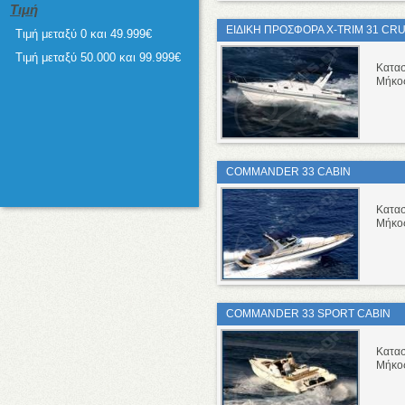
Τιμή
ΕΙΔΙΚΗ ΠΡΟΣΦΟΡΑ X-TRIM 31 CRU
Τιμή μεταξύ 0 και 49.999€
Τιμή μεταξύ 50.000 και 99.999€
Κατα
Μήκο
COMMANDER 33 CABIN
Κατα
Μήκο
COMMANDER 33 SPORT CABIN
Κατα
Μήκο