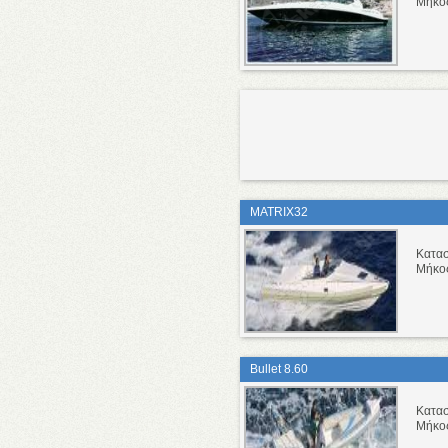
Μήκο
MATRIX32
Κατα
Μήκο
Bullet 8.60
Κατα
Μήκο