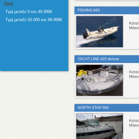
Τιμή
FISHING 660
Τιμή μεταξύ 0 και 49.999€
Τιμή μεταξύ 50.000 και 99.999€
Κατα
Μήκο
YACHT LINE 420 deluxe
Κατα
Μήκο
NORTH STAR 560
Κατα
Μήκο