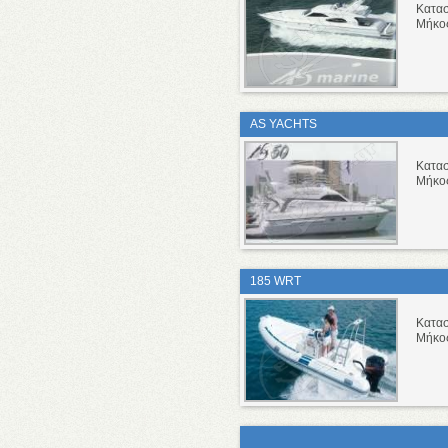
Κατα
Μήκο
AS YACHTS
Κατα
Μήκο
185 WRT
Κατα
Μήκο