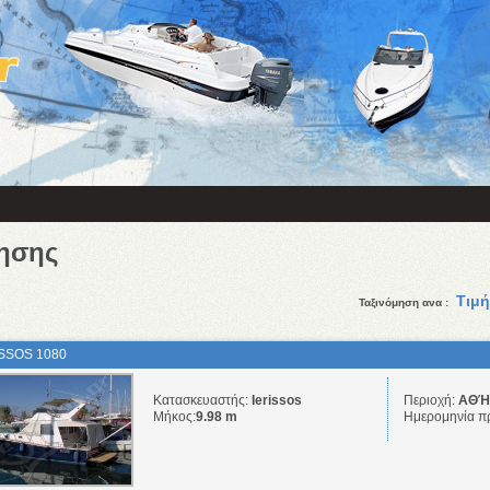
ησης
Τιμή
Ταξινόμηση ανα :
ISSOS 1080
Κατασκευαστής:
Ierissos
Περιοχή:
ΑΘΉΝ
Μήκος:
9.98 m
Ημερομηνία π