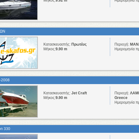
Μήκος:
9.92 m
Ημερομηνία π
ΤΩΝ
Κατασκευαστής:
Πρωτέυς
Περιοχή:
ΜΑΝΔ
Μήκος:
9.90 m
Ημερομηνία π
-2008
Κατασκευαστής:
Jet Craft
Περιοχή:
ΛΑΜΙΑ
Μήκος:
9.90 m
Greece
Ημερομηνία π
on 330