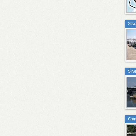
Silv
Silv
Cran