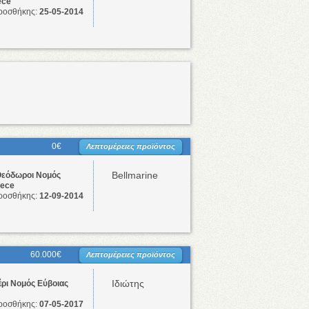
ece
ροσθήκης:
25-05-2014
0€
Λεπτομέρειες προϊόντος
Bellmarine
Θεόδωροι Νομός
eece
ροσθήκης:
12-09-2014
60.000€
Λεπτομέρειες προϊόντος
Ιδιώτης
ρι Νομός Εύβοιας
ροσθήκης:
07-05-2017