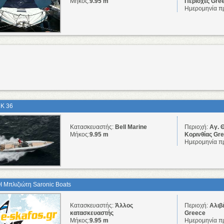
Μήκος:
9.95 m
Περιοχές Gre
Ημερομηνία π
K 36
Κατασκευαστής:
Bell Marine
Περιοχή:
Αγ. 
Μήκος:
9.95 m
Κορινθίας Gr
Ημερομηνία π
 Μπλιζιώτη Saronic Boats
Κατασκευαστής:
Άλλος
Περιοχή:
Αλιβέ
κατασκευαστής
Greece
Μήκος:
9.95 m
Ημερομηνία π