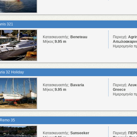
nis 321
Κατασκευαστής:
Beneteau
Περιοχή:
Agrin
Μήκος:
9.95 m
Αιτωλοακαρνα
Ημερομηνία π
ria 32 Holiday
Κατασκευαστής:
Bavaria
Περιοχή:
Λευκ
Μήκος:
9.95 m
Greece
Ημερομηνία π
 Remo 35
Κατασκευαστής:
Sunseeker
Περιοχή:
ΠΕΡΙ