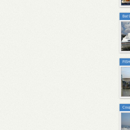
Bat 
FIS
Cou