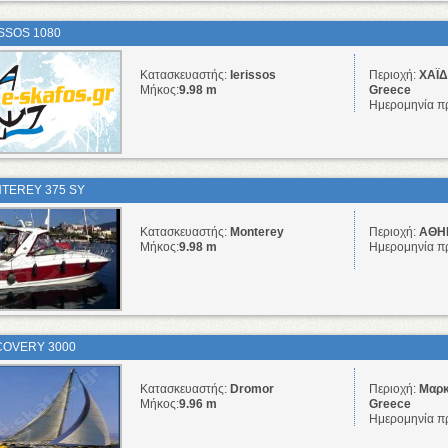
ISSOS 1080
Κατασκευαστής:
Ierissos
Περιοχή:
ΧΑΪΔΑ
Μήκος:
9.98 m
Greece
Ημερομηνία π
TEREY 375 SY
Κατασκευαστής:
Monterey
Περιοχή:
ΑΘΗΝ
Μήκος:
9.98 m
Ημερομηνία π
COVERY 3000
Κατασκευαστής:
Dromor
Περιοχή:
Μαρκ
Μήκος:
9.96 m
Greece
Ημερομηνία π