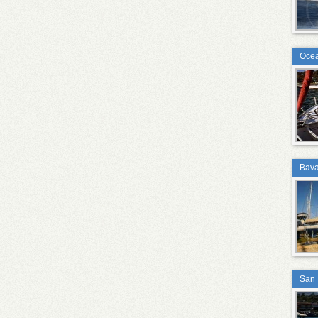
Ocea
Bava
San