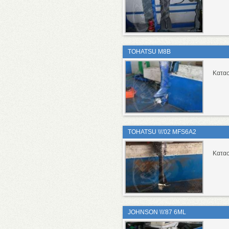
TOHATSU M8B
Κατα
TOHATSU \\\'02 MFS6A2
Κατα
JOHNSON \\\'87 6ML