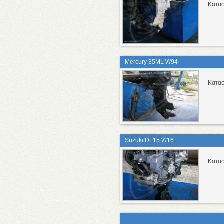
Κατα
Mercury 35ML \\\'94
Κατα
Suzuki DF15 \\\'16
Κατα