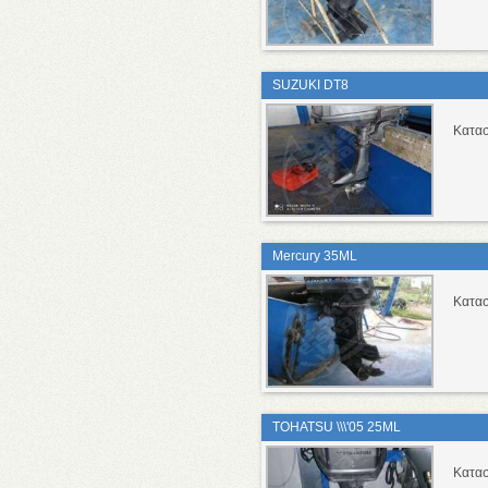
SUZUKI DT8
Κατα
Mercury 35ML
Κατα
TOHATSU \\\'05 25ML
Κατα