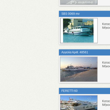
SBS 0069 mv
Κατασ
Μήκο
Αγγελία Αριθ. 48561
Κατασ
Μήκο
FERETTI 60
Κατασ
Μήκο