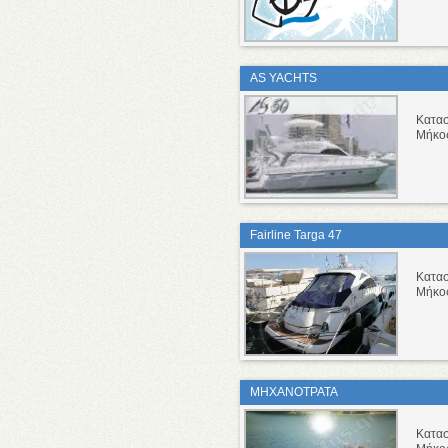
AS YACHTS
Κατα
Μήκο
Fairline Targa 47
Κατα
Μήκο
ΜΗΧΑΝΟΤΡΑΤΑ
Κατα