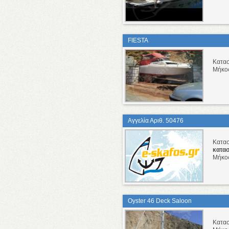
FIESTA
Κατα
Μήκο
Αγγελία Αριθ. 50476
Κατα
κατα
Μήκο
Oyster 46 Deck Saloon
Κατα