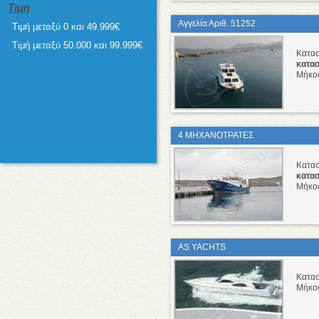
Τιμή
Αγγελία Αριθ. 51252
Τιμή μεταξύ 0 και 49.999€
Τιμή μεταξύ 50.000 και 99.999€
Κατα
κατα
Μήκο
4 ΜΗΧΑΝΟΤΡΑΤΕΣ
Κατα
κατα
Μήκο
AS YACHTS
Κατα
Μήκο