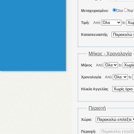
Μεταχειρισμένο:
Όλα
Ναι
Τιμή:
Από
to
Κατασκευαστής
Μήκος - Χρονολογία
Μήκος
Από
to
Χρονολογία
Από
to
Ηλικία Αγγελίας
Περιοχή
Χώρα:
Περιοχή: