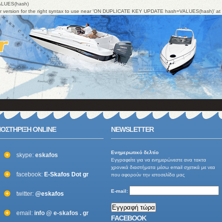
ALUES(hash)
ver version for the right syntax to use near 'ON DUPLICATE KEY UPDATE hash=VALUES(hash)' at 
ΟΣΤΗΡΙΞΗ ONLINE
NEWSLETTER
Ενημερωτικό δελτίo
skype:
eskafos
Εγγραφείτε για να ενημερώνεστε ανα τακτα
χρονικά διαστήματα μέσω email σχετικά με νεα
facebook:
E-Skafos Dot gr
που αφορούν την ιστοσελίδα μας
E-mail:
twitter:
@eskafos
email:
info @ e-skafos . gr
FACEBOOK