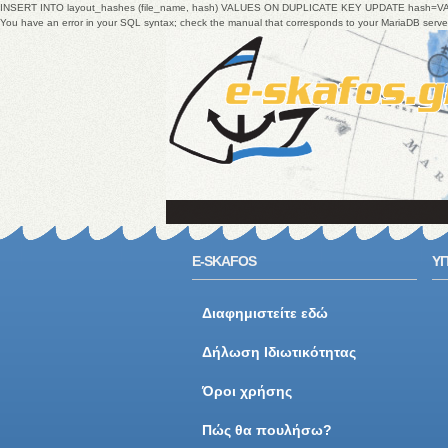
INSERT INTO layout_hashes (file_name, hash) VALUES ON DUPLICATE KEY UPDATE hash=V
You have an error in your SQL syntax; check the manual that corresponds to your MariaDB ser
E-SKAFOS
ΥΠ
Διαφημιστείτε εδώ
Δήλωση Ιδιωτικότητας
Όροι χρήσης
Πώς θα πουλήσω?