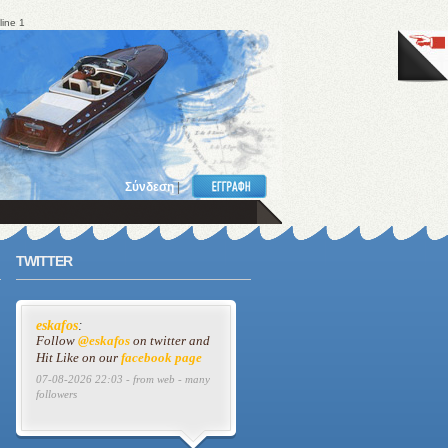
line 1
Σύνδεση
|
TWITTER
eskafos
:
Follow
@eskafos
on twitter and
Hit Like on our
facebook page
07-08-2026 22:03 - from web - many
followers