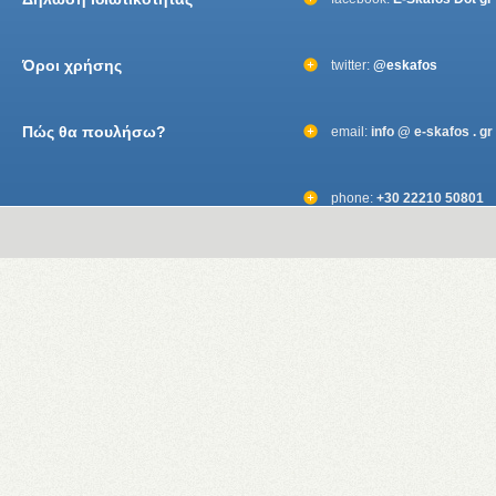
Όροι χρήσης
twitter:
@eskafos
Πώς θα πουλήσω?
email:
info @ e-skafos . gr
phone:
+30 22210 50801