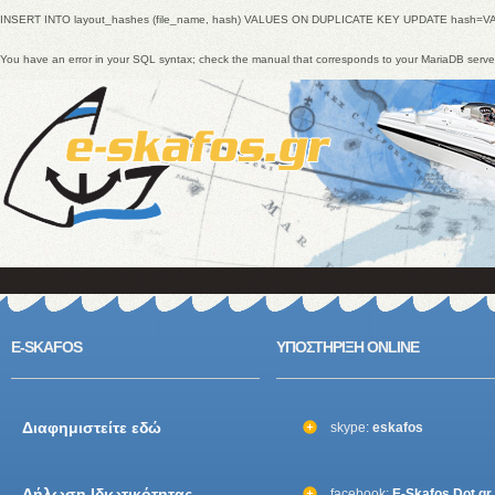
INSERT INTO layout_hashes (file_name, hash) VALUES ON DUPLICATE KEY UPDATE hash=V
You have an error in your SQL syntax; check the manual that corresponds to your MariaDB ser
E-SKAFOS
ΥΠΟΣΤΗΡΙΞΗ ONLINE
Διαφημιστείτε εδώ
skype:
eskafos
Δήλωση Ιδιωτικότητας
facebook:
E-Skafos Dot gr