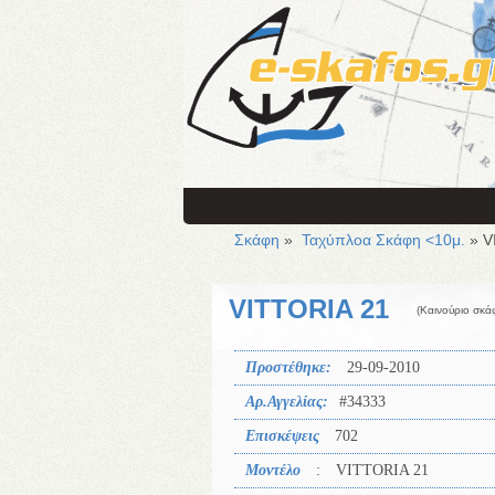
Σκάφη
»
Ταχύπλοα Σκάφη <10μ.
» V
VITTORIA 21
(Καινούριο σκά
Προστέθηκε:
29-09-2010
Αρ.Αγγελίας:
#34333
Επισκέψεις
702
Μοντέλο
:
VITTORIA 21