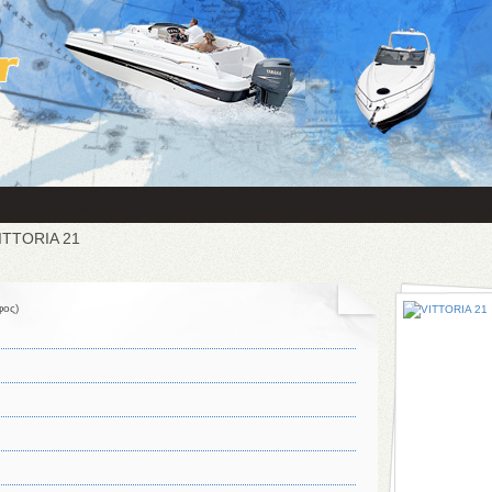
ITTORIA 21
φος)