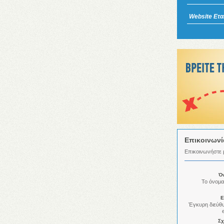
Website Εται
Επικοινωνί
Επικοινωνήστε μ
Ό
Το όνομα
E
Έγκυρη διεύθ
Σχ