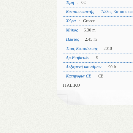
Τιμή
:
0€
Κατασκευαστής
:
Άλλος Κατασκευα
Χώρα
:
Greece
Μήκος
6.30 m
Πλάτος
2.45 m
Έτος Κατασκευής
2010
Αρ.Επιβατών
9
Δεξαμενή καυσίμων
90 lt
Κατηγορία CE
CE
ITALIKO