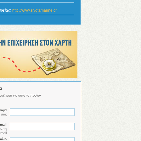
ρείας:
http://www.sivotamarine.gr
α
αζί μου για αυτό το προϊόν
νομα
 σας
mail
υνση
email
όλιο