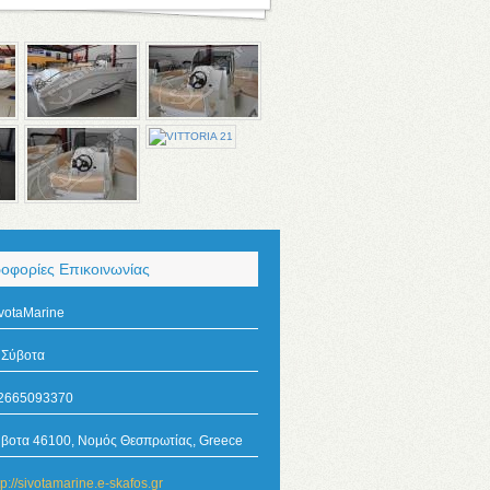
οφορίες Επικοινωνίας
votaMarine
Σύβοτα
2665093370
βοτα 46100, Νομός Θεσπρωτίας, Greece
tp://sivotamarine.e-skafos.gr