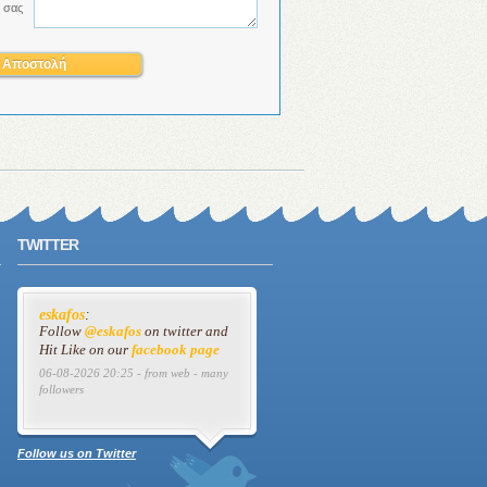
 σας
TWITTER
eskafos
:
Follow
@eskafos
on twitter and
Hit Like on our
facebook page
06-08-2026 20:25 - from web - many
followers
Follow us on Twitter