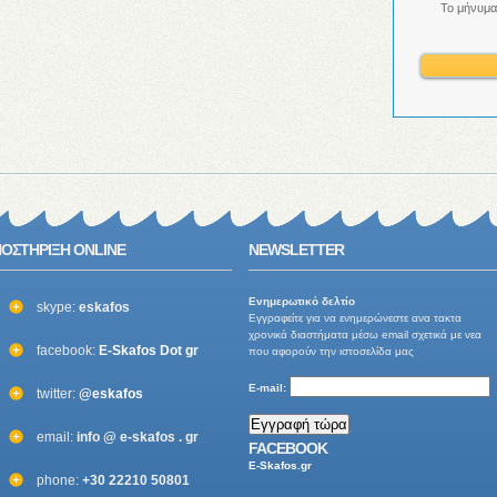
Το μήνυμα
ΟΣΤΗΡΙΞΗ ONLINE
NEWSLETTER
Ενημερωτικό δελτίo
skype:
eskafos
Εγγραφείτε για να ενημερώνεστε ανα τακτα
χρονικά διαστήματα μέσω email σχετικά με νεα
facebook:
E-Skafos Dot gr
που αφορούν την ιστοσελίδα μας
E-mail:
twitter:
@eskafos
email:
info @ e-skafos . gr
FACEBOOK
E-Skafos.gr
phone:
+30 22210 50801