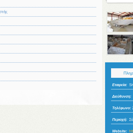
στής
Πληρ
Εταιρεία:
Si
Διεύθυνση:
Τηλέφωνο:
Περιοχή:
Σύ
Website:
ht