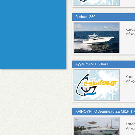
Bertram 360
Κατα
Μήκο
Αγγελία Αριθ. 50443
Κατασ
Μήκο
ΚΑΙΝΟΥΡΓΙΟ Jeanneau ΣΕ ΜΙΣΗ Τ
Κατα
Μήκο