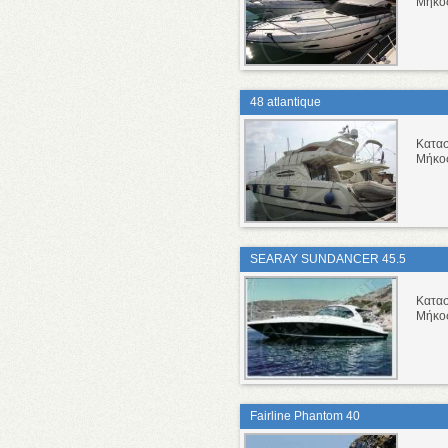
Μήκο
48 atlantique
Κατα
Μήκο
SEARAY SUNDANCER 45.5
Κατα
Μήκο
Fairline Phantom 40