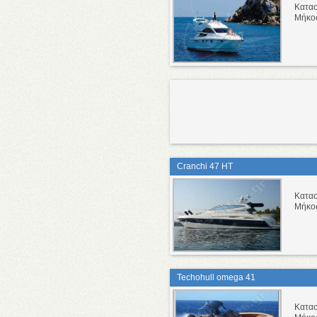
Κατα
Μήκο
Cranchi 47 HT
Κατα
Μήκο
Techohull omega 41
Κατα