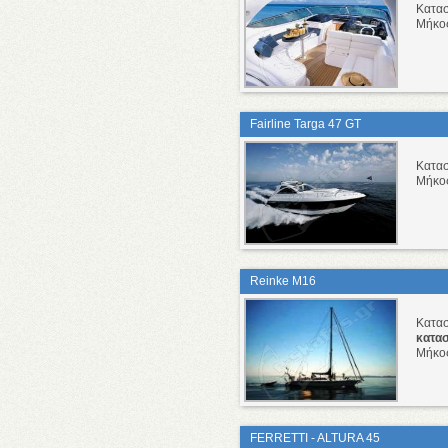
Κατα
Μήκο
Fairline Targa 47 GT
Κατα
Μήκο
Reinke M16
Κατα
κατα
Μήκο
FERRETTI - ALTURA 45