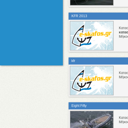
KFR 2013
Κατα
κατα
Μήκο
kfr
Κατα
Μήκο
Eight Fifty
Κατα
Μήκο