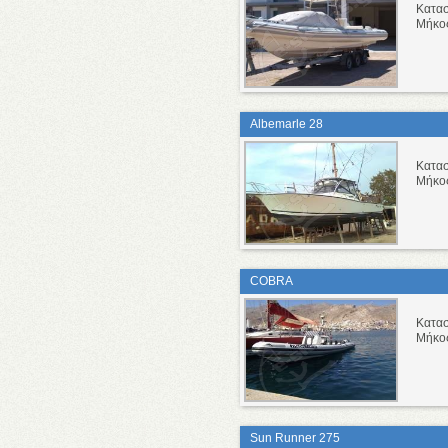
Κατα
Μήκο
Αlbemarle 28
Κατα
Μήκο
COBRA
Κατα
Μήκο
Sun Runner 275