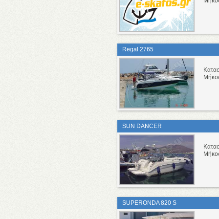
Μήκο
Regal 2765
Κατα
Μήκο
SUN DANCER
Κατα
Μήκο
SUPERONDA 820 S