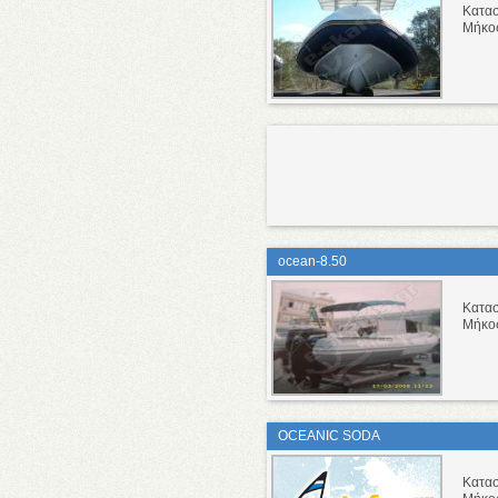
Κατα
Μήκο
ocean-8.50
Κατα
Μήκο
OCEANIC SODA
Κατα