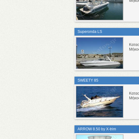
Μήκο
Superonda LS
Κατα
Μήκο
SWEETY 85
Κατα
Μήκο
ARROW 8.50 by X-trim