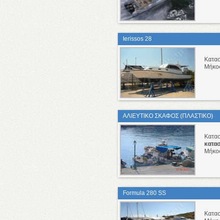
Ierissos 28
Κατα
Μήκο
ΑΛΙΕΥΤΙΚΟ ΣΚΑΦΟΣ (ΠΛΑΣΤΙΚΟ)
Κατα
κατα
Μήκο
Formula 280 SS
Κατα