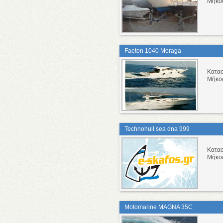
Μήκο
Faeton 1040 Moraga
Κατα
Μήκο
Technohull sea dna 999
Κατα
Μήκο
Motomarine MAGNA 35C