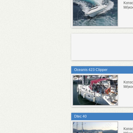
Κατα
Μήκο
Oceanis 423 Clipper
Κατα
Μήκο
Dtec 40
Κατα