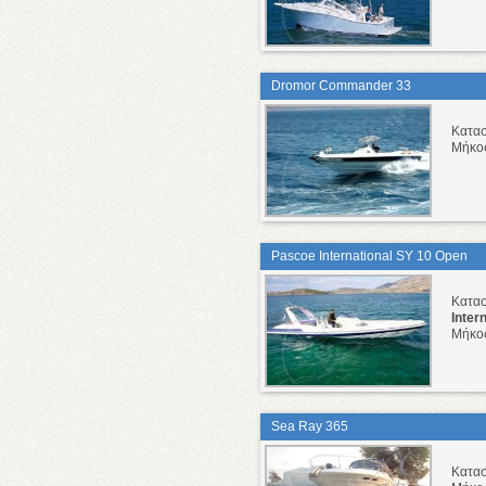
Dromor Commander 33
Κατα
Μήκο
Pascoe International SY 10 Open
Κατα
Inter
Μήκο
Sea Ray 365
Κατα