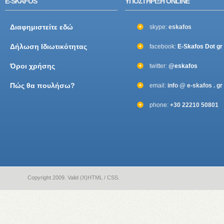
E-SKAFOS
ΥΠΟΣΤΗΡΙΞΗ ONLINE
Διαφημιστείτε εδώ
skype:
eskafos
Δήλωση Ιδιωτικότητας
facebook:
E-Skafos Dot gr
Όροι χρήσης
twitter:
@eskafos
Πώς θα πουλήσω?
email:
info @ e-skafos . gr
phone:
+30 22210 50801
Copyright 2009. Valid (X)HTML / CSS.