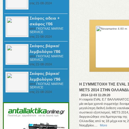
στις 21-08-2024
Σκάφος αδεια +
σκάφος \'06
από
ΓΚΟΓΚΑΣ ΜΑRINE
SERVICE
στις 21-08-2024
Σκάφος βάρκα/
λεμβολόγιo \'86
από
ΓΚΟΓΚΑΣ ΜΑRINE
SERVICE
στις 21-08-2024
Σκάφος βάρκα/
λεμβολόγιο \'96
από
ΓΚΟΓΚΑΣ ΜΑRINE
Η ΣΥΜΜΕΤΟΧΗ ΤΗΣ EVAL 
SERVICE
METS 2014 ΣΤΗΝ ΟΛΛΑΝΔΙ
στις 21-08-2024
2014-12-03 11:29:20
Η εταιρεία EVAL Ε.Γ ΒΑΛΛΙΑΝΑΤΟΣ
μία ακόμα χρονιά συμμετείχε δυναμ
μεγαλύτερη διεθνή έκθεση ναυτιλια
σωστικού εξοπλισμού, METS 2014,
διοργανώθηκε στο Άμστερνταμ της
Ολλανδίας από τις 18 μέχρι και τις 
Νοεμβρίου....
More