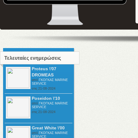
Τελευταίες ενημερώσεις
Proteus \'07
DROMEAS
από
ΓΚΟΓΚΑΣ ΜΑRINE
SERVICE
στις 21-08-2024
Poseidon \'10
από
ΓΚΟΓΚΑΣ ΜΑRINE
SERVICE
στις 21-08-2024
Great White \'00
από
ΓΚΟΓΚΑΣ ΜΑRINE
SERVICE