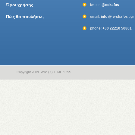
Όροι χρήσης
twitter:
@eskafos
Πώς θα πουλήσω;
email:
info @ e-skafos . gr
phone:
+30 22210 50801
Copyright 2009. Valid (X)HTML / CSS.