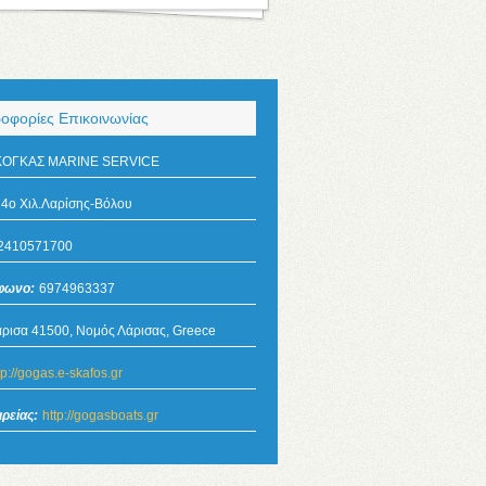
οφορίες Επικοινωνίας
ΚΟΓΚΑΣ ΜΑRINE SERVICE
4o Χιλ.Λαρίσης-Βόλου
2410571700
έφωνο:
6974963337
ρισα 41500, Νομός Λάρισας, Greece
tp://gogas.e-skafos.gr
ρείας:
http://gogasboats.gr