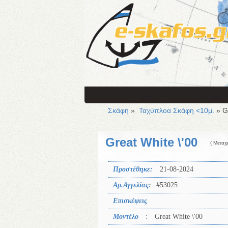
Σκάφη
»
Ταχύπλοα Σκάφη <10μ.
» Gr
Great White \'00
( Μεταχ
Προστέθηκε:
21-08-2024
Αρ.Αγγελίας:
#53025
Επισκέψεις
Μοντέλο
:
Great White \'00