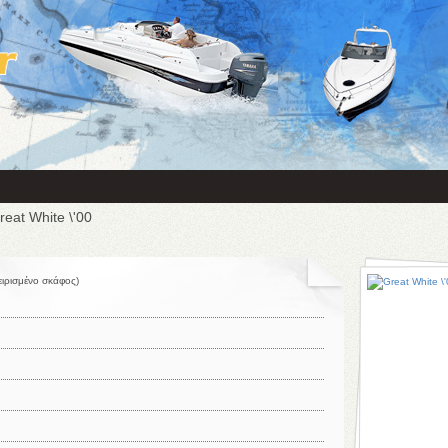
eat White \'00
ειρισμένο σκάφος)