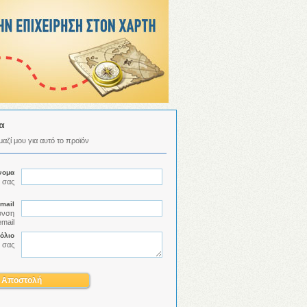
α
αζί μου για αυτό το προϊόν
νομα
 σας
mail
υνση
email
όλιο
 σας