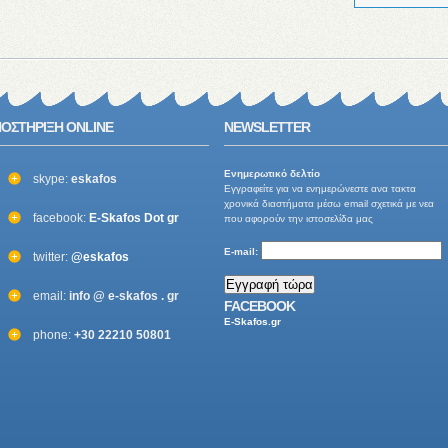
ΟΣΤΗΡΙΞΗ ONLINE
NEWSLETTER
Ενημερωτικό δελτίo
skype:
eskafos
Εγγραφείτε για να ενημερώνεστε ανα τακτα
χρονικά διαστήματα μέσω email σχετικά με νεα
facebook:
E-Skafos Dot gr
που αφορούν την ιστοσελίδα μας
E-mail:
twitter:
@eskafos
email:
info @ e-skafos . gr
FACEBOOK
E-Skafos.gr
phone:
+30 22210 50801