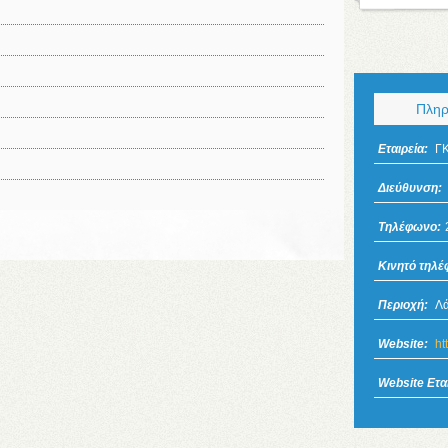
Πληρ
Εταιρεία:
Γ
Διεύθυνση:
Τηλέφωνο:
Κινητό τηλ
Περιοχή:
Λά
Website:
ht
Website Εται