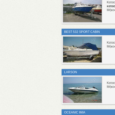
Κατα
κατα
Μήκο
BEST 532 SPORT CABIN
Κατα
Μήκο
LARSON
Κατα
Μήκο
OCEANIC IMIA