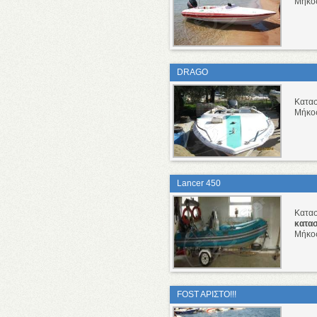
Μήκο
DRAGO
Κατα
Μήκο
Lancer 450
Κατα
κατα
Μήκο
FOST AΡΙΣΤΟ!!!