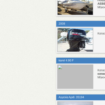
ΠΟΣΕ
ΑΕΒ
Μήκο
2008
Κατα
karel 4.90 F
Κατα
κατα
Μήκο
Αγγελία Αριθ. 35194