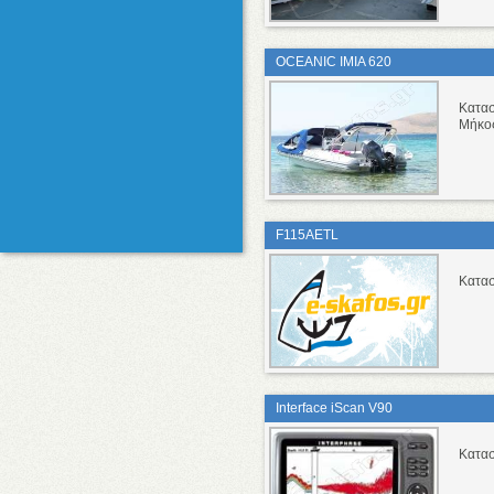
OCEANIC IMIA 620
Κατα
Μήκο
F115AETL
Κατα
Interface iScan V90
Κατασ