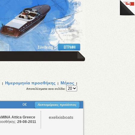
Σύνδεση
|
Ημερομηνία προσθήκης
Μήκος
|
|
|
Αποτελέσματα ανα σελίδα:
0€
Λεπτομέρειες προϊόντος
exelixisboats
ΜΙΝΑ Attica Greece
ροσθήκης:
29-08-2011