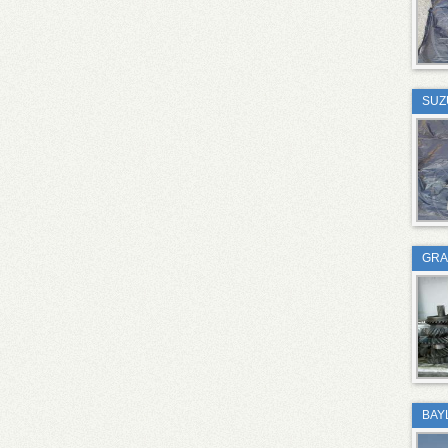
SUZ
GRA
BAY