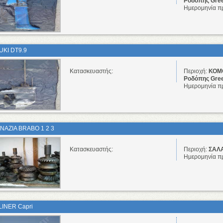
Ροδόπης Gre
Ημερομηνία π
UKI DT9.9
Κατασκευαστής:
Περιοχή:
ΚΟΜΟ
Ροδόπης Gre
Ημερομηνία π
NAZIA BRABO 1 2 3
Κατασκευαστής:
Περιοχή:
ΣΑΛΑ
Ημερομηνία π
LINER Capri