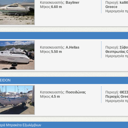
Κατασκευαστής:
Bayliner
Περιοχή:
kalli
Μήκος:
6.60 m
Greece
Ημερομηνία π
Κατασκευαστής:
A.Hellas
Περιοχή:
Σύβο
Μήκος:
5.50 m
Θεσπρωτίας 
Ημερομηνία π
EIDON
Κατασκευαστής:
Ποσειδώνας
Περιοχή:
ΘΕΣΣ
Μήκος:
4.5 m
Περιοχές Gre
Ημερομηνία π
ερά Μπρακέτα Εξωλέμβιων