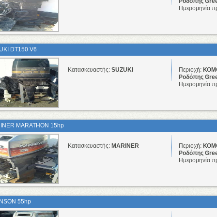
Ροδόπης Gre
Ημερομηνία π
UKI DT150 V6
Κατασκευαστής:
SUZUKI
Περιοχή:
ΚΟΜΟ
Ροδόπης Gre
Ημερομηνία π
INER MARATHON 15hp
Κατασκευαστής:
MARINER
Περιοχή:
ΚΟΜΟ
Ροδόπης Gre
Ημερομηνία π
NSON 55hp