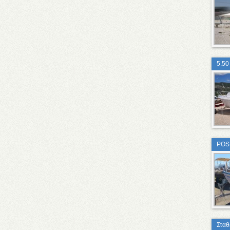
5.50
POS
Σταθ