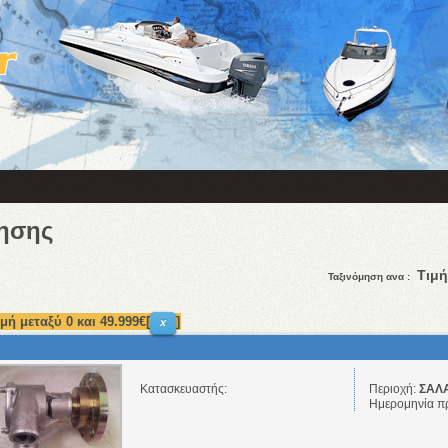
ησης
Τιμή
Ταξινόμηση ανα :
ιμή μεταξύ 0 και 49.999€[
]
x
Κατασκευαστής:
Περιοχή:
ΣΑΛΑ
Ημερομηνία π