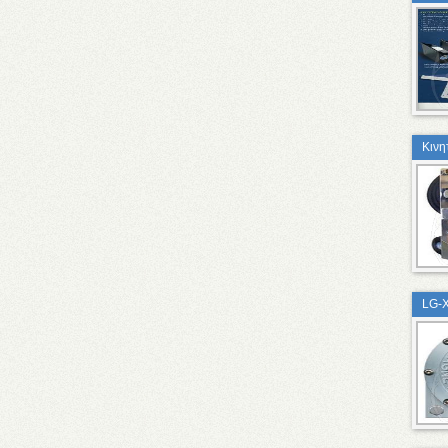
Κινη
LG-X