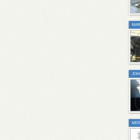
MAR
JOH
MER