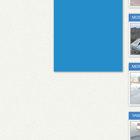
MOS
MER
YAM