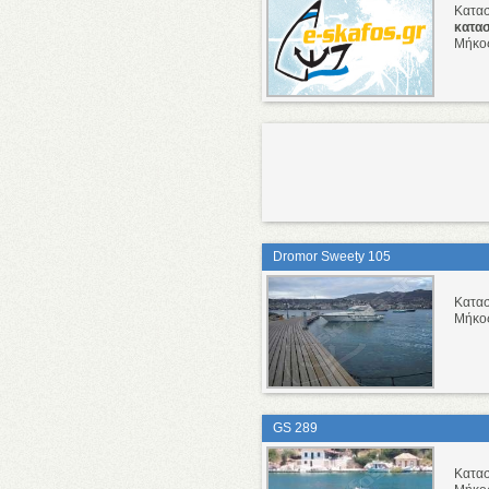
Κατα
κατα
Μήκο
Dromor Sweety 105
Κατα
Μήκο
GS 289
Κατα