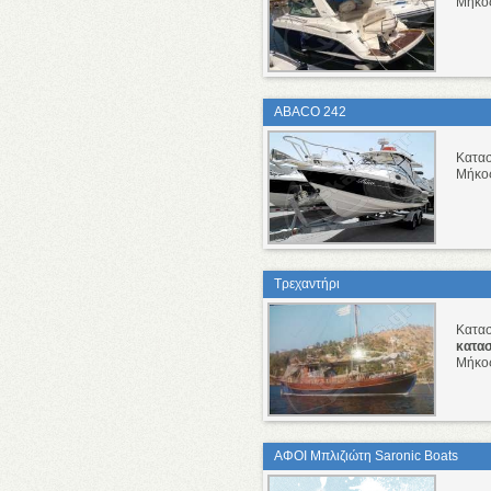
Μήκο
ABACO 242
Κατα
Μήκο
Τρεχαντήρι
Κατα
κατα
Μήκο
ΑΦΟΙ Μπλιζιώτη Saronic Boats