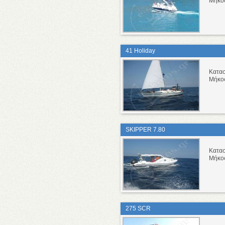
Μήκο
41 Holiday
Κατα
Μήκο
SKIPPER 7.80
Κατα
Μήκο
275 SCR