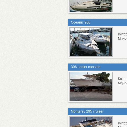
Oceanic 960
Κατα
Μήκο
306 center console
Κατα
Μήκο
Monterey 295 cruiser
Κατα