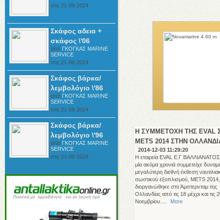
στις 21-08-2024
Σκάφος αδεια +
σκάφος \'06
από
ΓΚΟΓΚΑΣ ΜΑRINE
SERVICE
στις 21-08-2024
Σκάφος βάρκα/
λεμβολόγιo \'86
από
ΓΚΟΓΚΑΣ ΜΑRINE
SERVICE
στις 21-08-2024
Σκάφος βάρκα/
Η ΣΥΜΜΕΤΟΧΗ ΤΗΣ EVAL 
λεμβολόγιο \'96
METS 2014 ΣΤΗΝ ΟΛΛΑΝΔΙ
από
ΓΚΟΓΚΑΣ ΜΑRINE
SERVICE
2014-12-03 11:29:20
στις 21-08-2024
Η εταιρεία EVAL Ε.Γ ΒΑΛΛΙΑΝΑΤΟΣ
μία ακόμα χρονιά συμμετείχε δυναμ
μεγαλύτερη διεθνή έκθεση ναυτιλια
σωστικού εξοπλισμού, METS 2014,
διοργανώθηκε στο Άμστερνταμ της
Ολλανδίας από τις 18 μέχρι και τις 
Νοεμβρίου....
More