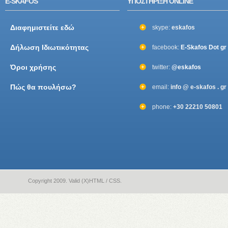
E-SKAFOS
ΥΠΟΣΤΗΡΙΞΗ ONLINE
Διαφημιστείτε εδώ
skype:
eskafos
Δήλωση Ιδιωτικότητας
facebook:
E-Skafos Dot gr
Όροι χρήσης
twitter:
@eskafos
Πώς θα πουλήσω?
email:
info @ e-skafos . gr
phone:
+30 22210 50801
Copyright 2009. Valid (X)HTML / CSS.