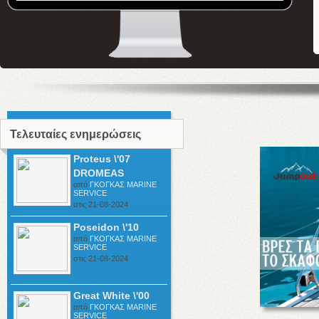
Τελευταίες ενημερώσεις
Proteus \'07
DROMEAS
από
ΓΚΟΓΚΑΣ ΜΑRINE
SERVICE
στις 21-08-2024
Poseidon \'10
από
ΓΚΟΓΚΑΣ ΜΑRINE
SERVICE
στις 21-08-2024
Great White \'00
από
ΓΚΟΓΚΑΣ ΜΑRINE
SERVICE