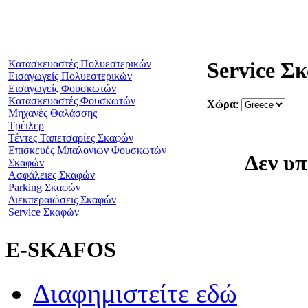
Κατασκευαστές Πολυεστερικών
Service Σ
Εισαγωγείς Πολυεστερικών
Εισαγωγείς Φουσκωτών
Κατασκευαστές Φουσκωτών
Χώρα
:
Μηχανές Θαλάσσης
Τρέιλερ
Τέντες Ταπετσαρίες Σκαφών
Επισκευές Μπαλονιών Φουσκωτών
Δεν υπ
Σκαφών
Ασφάλειες Σκαφών
Parking Σκαφών
Διεκπεραιώσεις Σκαφών
Service Σκαφών
E-SKAFOS
Διαφημιστείτε εδώ