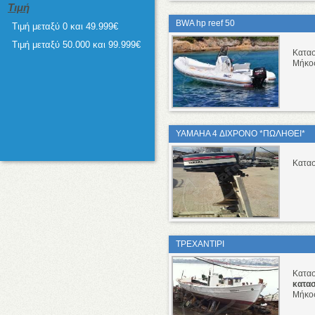
Τιμή
BWA hp reef 50
Τιμή μεταξύ 0 και 49.999€
Τιμή μεταξύ 50.000 και 99.999€
Κατα
Μήκο
YAMAHA 4 ΔΙΧΡΟΝΟ *ΠΩΛΗΘΕΙ*
Κατα
ΤΡΕΧΑΝΤΙΡΙ
Κατα
κατα
Μήκο