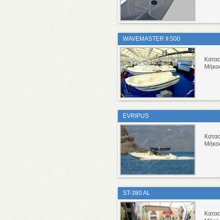
WAVEMASTER II 500
Κατα
Μήκο
EVRIPUS
Κατα
Μήκο
ST-380 AL
Κατα