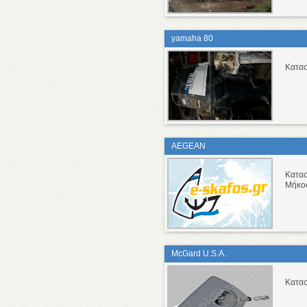
yamaha 80
Κατα
AEGEAN
Κατα
Μήκο
McGard U.S.A.
Κατασ