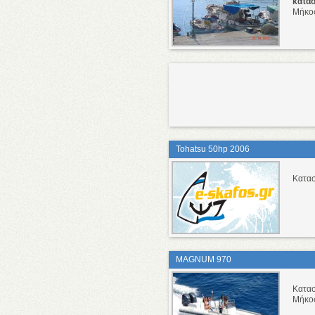
κατα
Μήκο
Tohatsu 50hp 2006
Κατασ
MAGNUM 970
Κατα
Μήκο