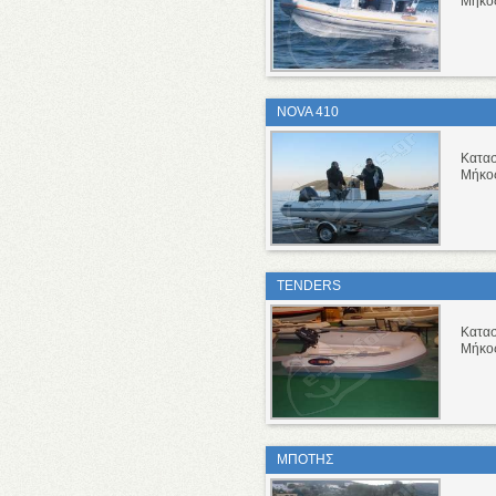
Μήκο
NOVA 410
Κατα
Μήκο
TENDERS
Κατα
Μήκο
ΜΠΟΤΗΣ