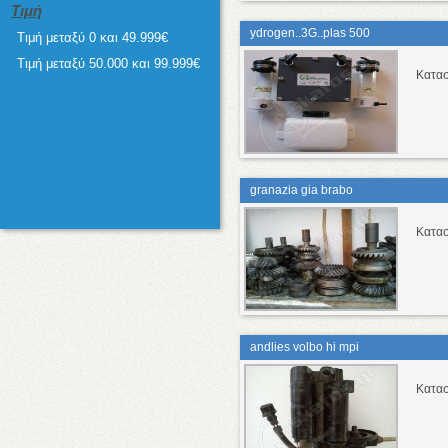
Τιμή
ydrogen..3G..plas 500
Τιμή μεταξύ 0 και 49.999€
Τιμή μεταξύ 50.000 και 99.999€
Κατασ
granazia gia brabo
Κατασ
andlies volbo hi mpi
Κατασ