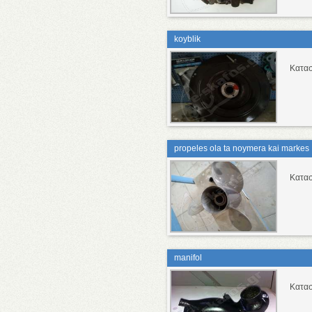
koyblik
Κατασ
propeles ola ta noymera kai markes
Κατασ
manifol
Κατασ