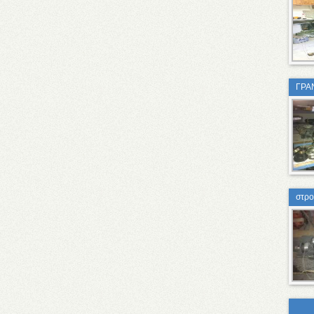
ΓΡΑ
στρο