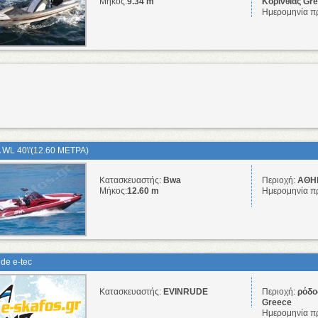
Μήκος:
9.34 m
Κορινθίας Gr
Ημερομηνία π
WL 40\'(12.60 ΜΕΤΡΑ)
Κατασκευαστής:
Bwa
Περιοχή:
ΑΘΗΝ
Μήκος:
12.60 m
Ημερομηνία π
ude e-tec
Κατασκευαστής:
EVINRUDE
Περιοχή:
ρόδος
Greece
Ημερομηνία π