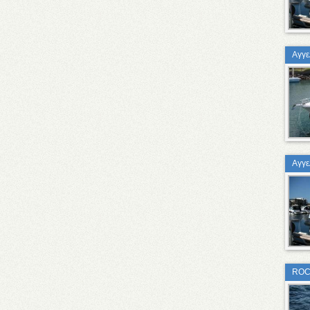
Αγγε
Αγγε
ROC