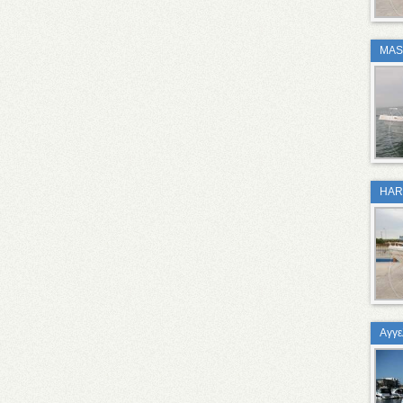
MAS
HAR
Αγγε