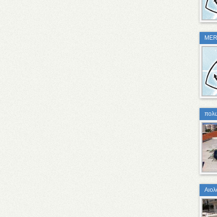
MER
πολυ
Aιολ