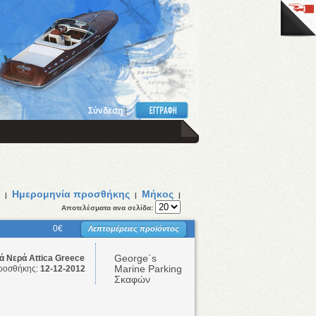
Σύνδεση
|
Ημερομηνία προσθήκης
Μήκος
|
|
|
Αποτελέσματα ανα σελίδα:
0€
Λεπτομέρειες προϊόντος
George΄s
 Νερά Attica Greece
Marine Parking
ροσθήκης:
12-12-2012
Σκαφών