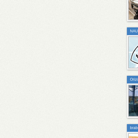
NAU
Oriz
brabo