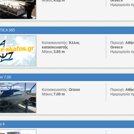
Μήκος:
4.6μ m
Greece
Ημερομηνία π
TICA 365
Κατασκευαστής:
Άλλος
Περιοχή:
Αθήνα
κατασκευαστής
Greece
Μήκος:
3.65 m
Ημερομηνία π
on 7.00
Κατασκευαστής:
Orizon
Περιοχή:
Αθήνα
Μήκος:
7.00 m
Ημερομηνία π
 II