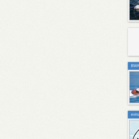
BWA 
evir