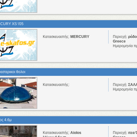
CURY XS \'05
Κατασκευαστής:
MERCURY
Περιοχή:
ρόδος
Greece
Ημερομηνία π
εστερικοι θολοι
Κατασκευαστής:
Περιοχή:
ΣΑΛΑ
Ημερομηνία π
ος 4.6μ
Κατασκευαστής:
Aiolos
Περιοχή:
ιτεα 